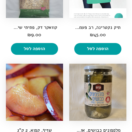
תיק נקטרינה, רב פעמי, מתקפל, רחיץ, בר-קימה
קוואקר דק, פתיתי שיבולת שועל אורגנית, 400 גרם
₪
9.00
₪
45.00
הוספה לסל
הוספה לסל
מלפפונים כבושים, אורגניים, במלח, 370 גרם
שזיף, קפוא, 2 ק"ג