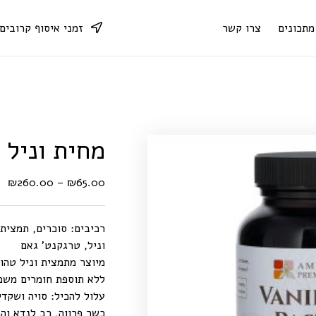
מתכונים
צרו קשר
זמני איסוף קרובים
מחית וניל
₪
260.00
–
₪
65.00
רכיבים: סוכרים, תמצית ו
וניל, טרגקנט’ גאם
מיוצר מתמצית וניל טהו
ללא תוספת חומרים משמר
עלול להכיל: סויה ושקדי
כשר פרווה, רב לנדא והר