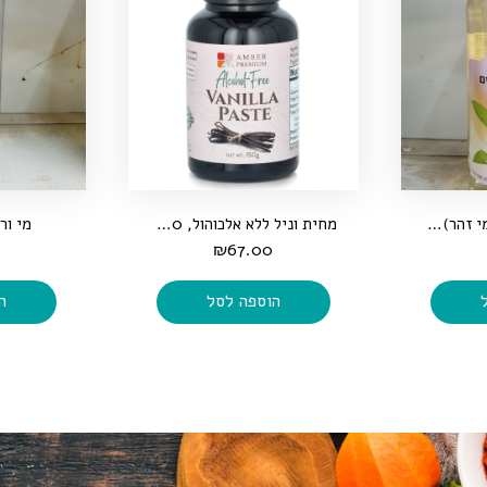
מי פריחת הדרים, (מי זהר), 500 מ"ל
מחית וניל ללא אלכוהול, 150 גרם
מי ורדים,
₪
67.00
הוספה לסל
ה