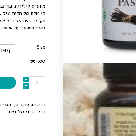
מיועדת לגלידות, פודינג
כף אחת של מחית וניל ש
תקבלו טעם של וניל אמית
נארז במפעל עם אישור GMP
Size
₪
65.00
כמות
+
-
רכיבים: סוכרים, תמצית ו
וניל, טרגקנט’ גאם