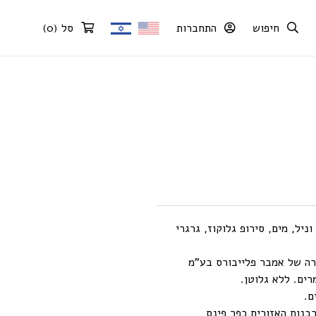
חיפוש
התחברות
סל
(
0
)
ניל, מים, סירופ גלוקוז, גרגרי
רה של אמבר פלייבורס בע”מ
ים. ללא גלוטן.
ם.
בנות האזורית כפר פינס