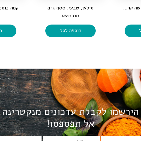
שמן שומשום בכבישה קרה, 250 מ"ל
סילאן, טבעי, 900 גרם
₪
20.00
הוספה לסל
ה
הירשמו לקבלת עדכונים מנקטרינה
אל תפספסו!