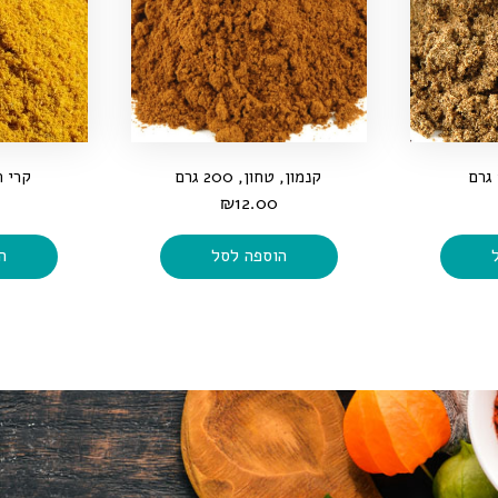
קנמון, טחון, 200 גרם
קרי הודי
₪
12.00
הוספה לסל
ה