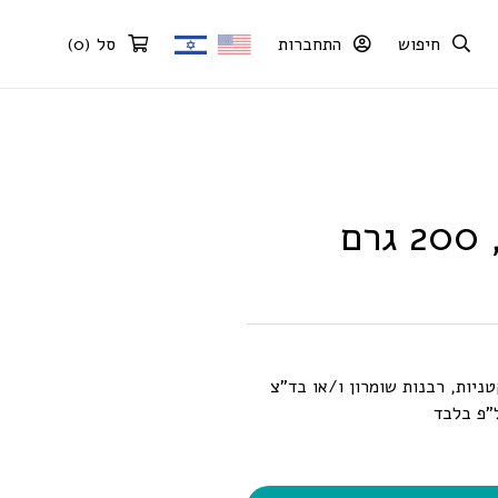
חיפוש
התחברות
סל
(
0
)
ם
יות, רבנות שומרון ו/או בד”צ
ל”פ בלבד