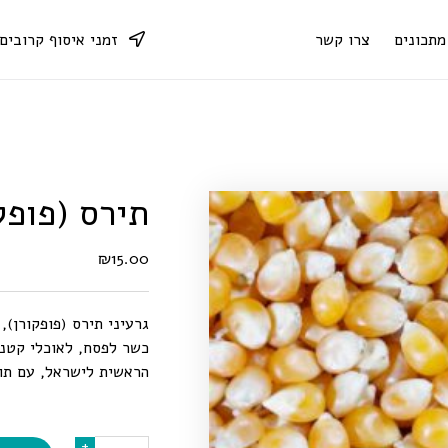
מתכונים
צרו קשר
זמני איסוף קרובים
תירס (פופקורן)
₪
15.00
גרעיני תירס (פופקורן), 1 ק”ג
כשר לפסח, לאוכלי קטני
הראשית לישראל, עם תו
כמות
+
+