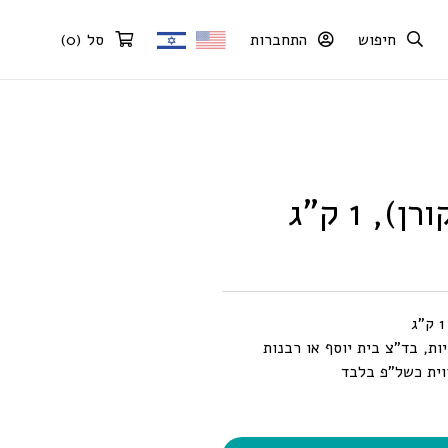
חיפוש
התחברות
סל
(
0
)
, 1 ק"ג
ות, בד”צ בית יוסף או רבנות
וית כשל”פ בלבד