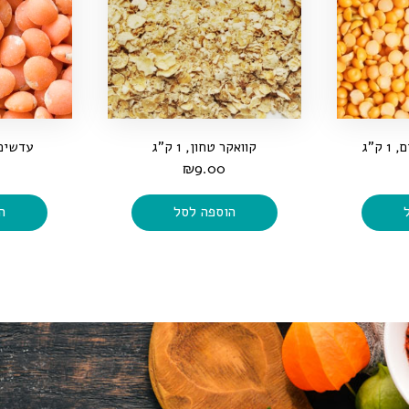
ק"ג
קוואקר טחון, 1 ק"ג
עדשים אד
₪
9.00
הוספה לסל
ה